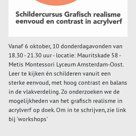
Vanaf 6 oktober, 10 donderdagavonden van
18.30 - 21.30 uur - locatie: Mauritskade 58 -
Metis Montessori Lyceum Amsterdam-Oost.
Leer te kijken én schilderen vanuit een
Deze website maakt gebruik van cookies.
sterke eenvoud, met hoog contrast en balans
in de vlakverdeling. Zo onderzoeken we de
Accepteer cookies en vergelijkbare
technologieën om uw browser-ervaring,
mogelijkheden van het grafisch realisme in
beveiliging, analyse te verbeteren.
Lees
acrylverf op doek. Om in te schrijven, zie link
meer over de gebruikte cookies
.
bij 'workshops'
Weiger Cookies
Ik accepteer cookies