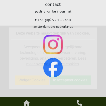
contact
pauline van buringen | art
t +31 (0)6 53 156 454
amsterdam, the netherlands
Deze website maakt gebruik van cookies.
Accepteer cookies en vergelijkbare
technologieën om uw browser-ervaring,
beveiliging, analyse te verbeteren.
Lees
meer over de gebruikte cookies
.
Weiger Cookies
Ik accepteer cookies