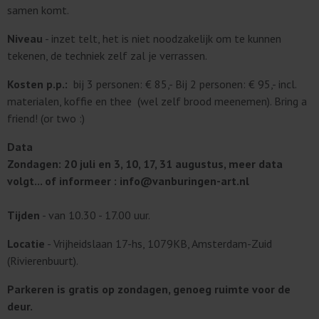
samen komt.
Niveau
- inzet telt, het is niet noodzakelijk om te kunnen
tekenen, de techniek zelf zal je verrassen.
Kosten p.p.:
bij 3 personen: € 85,- Bij 2 personen: € 95,- incl.
materialen, koffie en thee (wel zelf brood meenemen). Bring a
friend! (or two :)
Data
Zondagen: 20 juli en 3, 10, 17, 31 augustus, meer data
volgt... of informeer : info@vanburingen-art.nl
Tijden
- van 10.30 - 17.00 uur.
Locatie
- Vrijheidslaan 17-hs, 1079KB, Amsterdam-Zuid
(Rivierenbuurt).
Parkeren is gratis op zondagen, genoeg ruimte voor de
deur
.