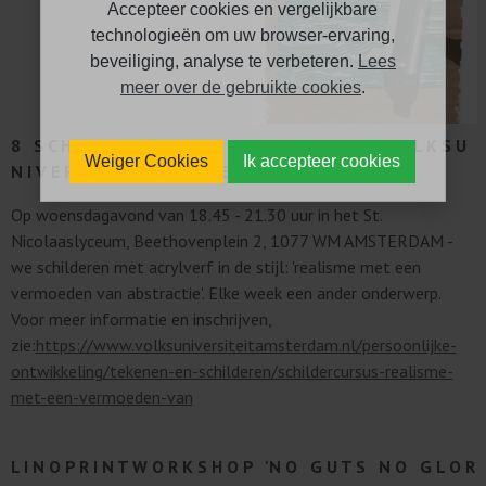
Accepteer cookies en vergelijkbare
technologieën om uw browser-ervaring,
beveiliging, analyse te verbeteren.
Lees
meer over de gebruikte cookies
.
8 S C H I L D E R L E S S E N - 2 8 J A N U A R I - V O L K S U
Weiger Cookies
Ik accepteer cookies
N I V E R S I T E I T A M S T E R D A M Z U I D
Op woensdagavond van 18.45 - 21.30 uur in het St.
Nicolaaslyceum, Beethovenplein 2, 1077 WM AMSTERDAM -
we schilderen met acrylverf in de stijl: 'realisme met een
vermoeden van abstractie'. Elke week een ander onderwerp.
Voor meer informatie en inschrijven,
zie:
https://www.volksuniversiteitamsterdam.nl/persoonlijke-
ontwikkeling/tekenen-en-schilderen/schildercursus-realisme-
met-een-vermoeden-van
L I N O P R I N T W O R K S H O P 'N O G U T S N O G L O R